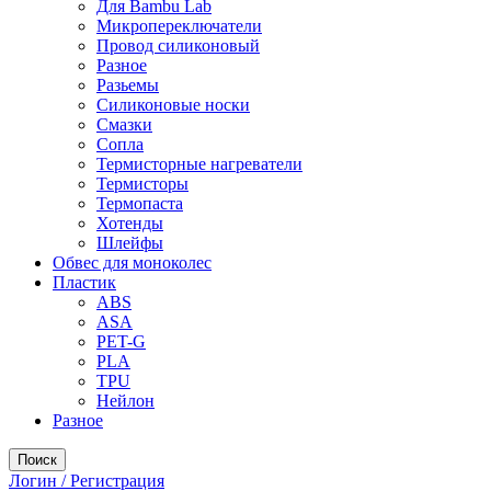
Для Bambu Lab
Микропереключатели
Провод силиконовый
Разное
Разьемы
Силиконовые носки
Смазки
Сопла
Термисторные нагреватели
Термисторы
Термопаста
Хотенды
Шлейфы
Обвес для моноколес
Пластик
ABS
ASA
PET-G
PLA
TPU
Нейлон
Разное
Поиск
Логин / Регистрация