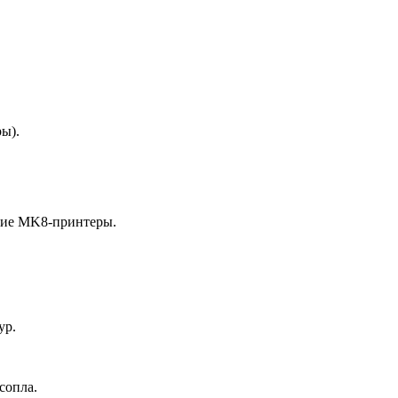
ры).
ругие MK8-принтеры.
ур.
сопла.