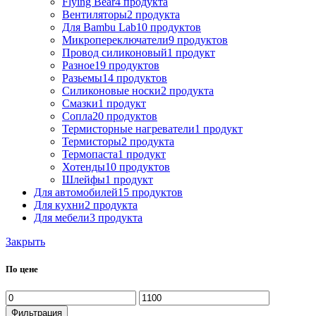
Flying Bear
4 продукта
Вентиляторы
2 продукта
Для Bambu Lab
10 продуктов
Микропереключатели
9 продуктов
Провод силиконовый
1 продукт
Разное
19 продуктов
Разьемы
14 продуктов
Силиконовые носки
2 продукта
Смазки
1 продукт
Сопла
20 продуктов
Термисторные нагреватели
1 продукт
Термисторы
2 продукта
Термопаста
1 продукт
Хотенды
10 продуктов
Шлейфы
1 продукт
Для автомобилей
15 продуктов
Для кухни
2 продукта
Для мебели
3 продукта
Закрыть
По цене
Минимальная
Максимальная
цена
цена
Фильтрация