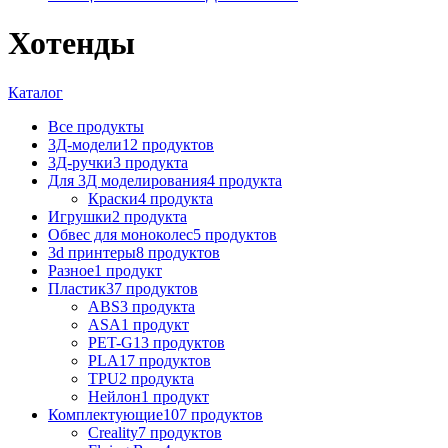
Хотенды
Каталог
Все
продукты
3Д-модели
12 продуктов
3Д-ручки
3 продукта
Для 3Д моделирования
4 продукта
Краски
4 продукта
Игрушки
2 продукта
Обвес для моноколес
5 продуктов
3d принтеры
8 продуктов
Разное
1 продукт
Пластик
37 продуктов
ABS
3 продукта
ASA
1 продукт
PET-G
13 продуктов
PLA
17 продуктов
TPU
2 продукта
Нейлон
1 продукт
Комплектующие
107 продуктов
Creality
7 продуктов