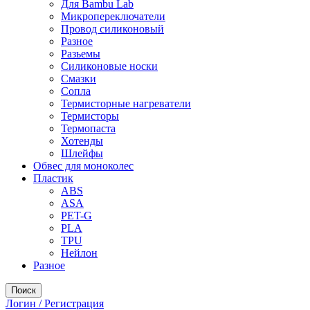
Для Bambu Lab
Микропереключатели
Провод силиконовый
Разное
Разьемы
Силиконовые носки
Смазки
Сопла
Термисторные нагреватели
Термисторы
Термопаста
Хотенды
Шлейфы
Обвес для моноколес
Пластик
ABS
ASA
PET-G
PLA
TPU
Нейлон
Разное
Поиск
Логин / Регистрация