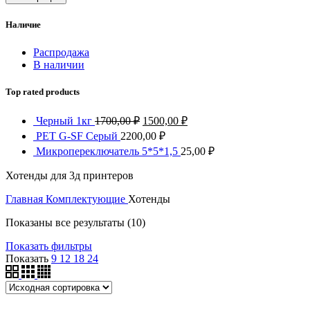
Наличие
Распродажа
В наличии
Top rated products
Первоначальная
Текущая
Черный 1кг
1700,00
₽
1500,00
₽
цена
цена:
PET G-SF Серый
2200,00
₽
составляла
1500,00 ₽.
Микропереключатель 5*5*1,5
25,00
₽
1700,00 ₽.
Хотенды для 3д принтеров
Главная
Комплектующие
Хотенды
Показаны все результаты (10)
Показать фильтры
Показать
9
12
18
24