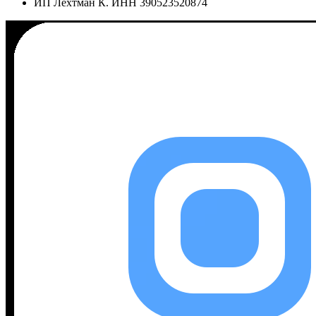
ИП Лехтман К. ИНН 390523520874