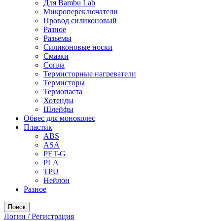
Для Bambu Lab
Микропереключатели
Провод силиконовый
Разное
Разьемы
Силиконовые носки
Смазки
Сопла
Термисторные нагреватели
Термисторы
Термопаста
Хотенды
Шлейфы
Обвес для моноколес
Пластик
ABS
ASA
PET-G
PLA
TPU
Нейлон
Разное
Поиск
Логин / Регистрация