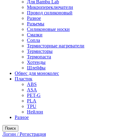
Для Bambu Lab
Микропереключатели
Провод силиконовый
Разное
Разьемы
Силиконовые носки
Смазки
Сопла
Термисторные нагреватели
Термисторы
Термопаста
Хотенды
Шлейфы
Обвес для моноколес
Пластик
ABS
ASA
PET-G
PLA
TPU
Нейлон
Разное
Поиск
Логин / Регистрация