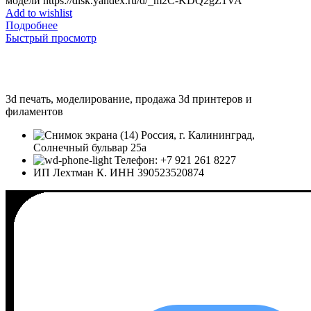
модели https://disk.yandex.ru/d/_m2C-KDQ2gZ1VA
Add to wishlist
Подробнее
Быстрый просмотр
3d печать, моделирование, продажа 3d принтеров и
филаментов
Россия, г. Калининград,
Солнечный бульвар 25а
Телефон: +7 921 261 8227
ИП Лехтман К. ИНН 390523520874