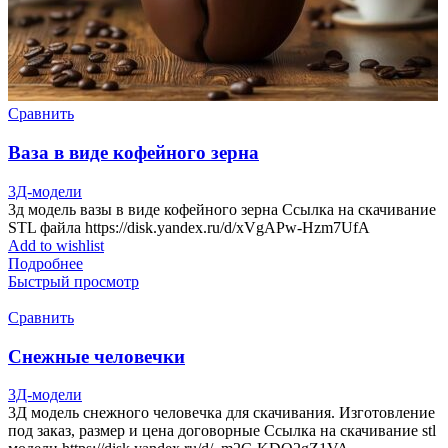
Сравнить
Ваза в виде кофейного зерна
3Д-модели
3д модель вазы в виде кофейного зерна Ссылка на скачивание
STL файла https://disk.yandex.ru/d/xVgAPw-Hzm7UfA
Add to wishlist
Подробнее
Быстрый просмотр
Сравнить
Снежные человечки
3Д-модели
3Д модель снежного человечка для скачивания. Изготовление
под заказ, размер и цена договорные Ссылка на скачивание stl