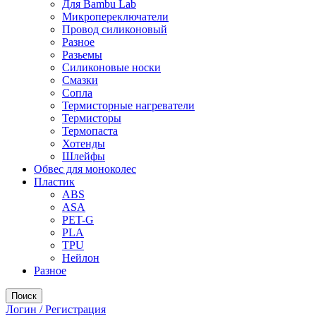
Для Bambu Lab
Микропереключатели
Провод силиконовый
Разное
Разьемы
Силиконовые носки
Смазки
Сопла
Термисторные нагреватели
Термисторы
Термопаста
Хотенды
Шлейфы
Обвес для моноколес
Пластик
ABS
ASA
PET-G
PLA
TPU
Нейлон
Разное
Поиск
Логин / Регистрация