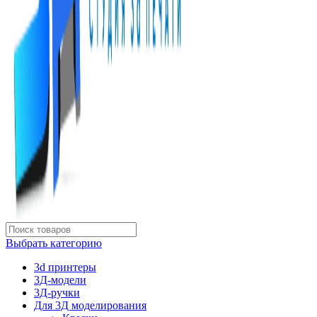
Выбрать категорию
3d принтеры
3Д-модели
3Д-ручки
Для 3Д моделирования