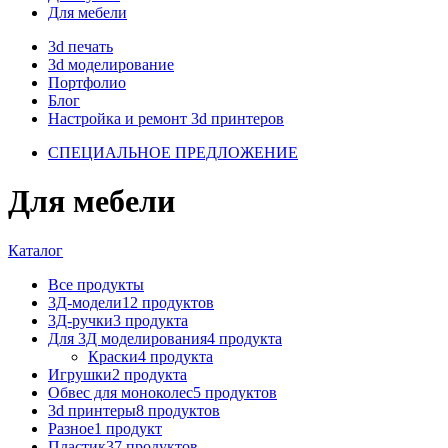
Для мебели
3d печать
3d моделирование
Портфолио
Блог
Настройка и ремонт 3d принтеров
СПЕЦИАЛЬНОЕ ПРЕДЛОЖЕНИЕ
Для мебели
Каталог
Все
продукты
3Д-модели
12 продуктов
3Д-ручки
3 продукта
Для 3Д моделирования
4 продукта
Краски
4 продукта
Игрушки
2 продукта
Обвес для моноколес
5 продуктов
3d принтеры
8 продуктов
Разное
1 продукт
Пластик
37 продуктов