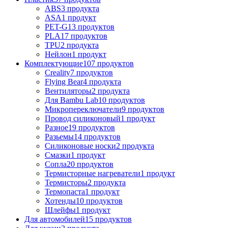
ABS
3 продукта
ASA
1 продукт
PET-G
13 продуктов
PLA
17 продуктов
TPU
2 продукта
Нейлон
1 продукт
Комплектующие
107 продуктов
Creality
7 продуктов
Flying Bear
4 продукта
Вентиляторы
2 продукта
Для Bambu Lab
10 продуктов
Микропереключатели
9 продуктов
Провод силиконовый
1 продукт
Разное
19 продуктов
Разьемы
14 продуктов
Силиконовые носки
2 продукта
Смазки
1 продукт
Сопла
20 продуктов
Термисторные нагреватели
1 продукт
Термисторы
2 продукта
Термопаста
1 продукт
Хотенды
10 продуктов
Шлейфы
1 продукт
Для автомобилей
15 продуктов