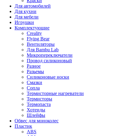
Краски
Для автомобилей
Для кухни
Для мебели
Игрушки
Комплектующие
Creality
Flying Bear
Вентиляторы
Для Bambu Lab
Микропереключатели
Провод силиконовый
Разное
Разьемы
Силиконовые носки
Смазки
Сопла
Термисторные нагреватели
Термисторы
Термопаста
Хотенды
Шлейфы
Обвес для моноколес
Пластик
ABS