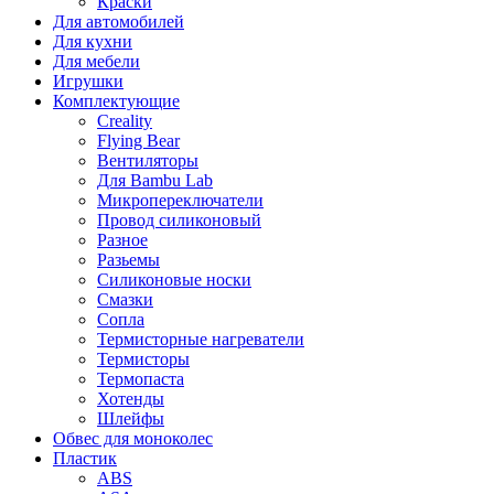
Краски
Для автомобилей
Для кухни
Для мебели
Игрушки
Комплектующие
Creality
Flying Bear
Вентиляторы
Для Bambu Lab
Микропереключатели
Провод силиконовый
Разное
Разьемы
Силиконовые носки
Смазки
Сопла
Термисторные нагреватели
Термисторы
Термопаста
Хотенды
Шлейфы
Обвес для моноколес
Пластик
ABS