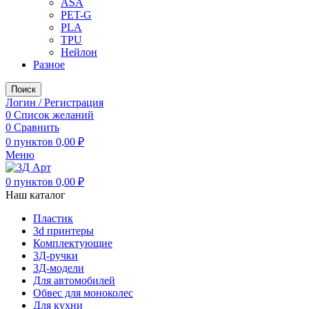
ASA
PET-G
PLA
TPU
Нейлон
Разное
Поиск
Логин / Регистрация
0
Список желаний
0
Сравнить
0
пунктов
0,00
₽
Меню
0
пунктов
0,00
₽
Наш каталог
Пластик
3d принтеры
Комплектующие
3Д-ручки
3Д-модели
Для автомобилей
Обвес для моноколес
Для кухни