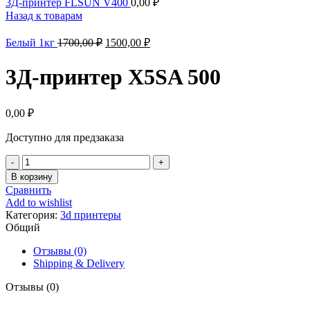
3Д-принтер FLSUN V400
0,00
₽
Назад к товарам
Первоначальная
Текущая
Белый 1кг
1700,00
₽
1500,00
₽
цена
цена:
составляла
1500,00 ₽.
3Д-принтер X5SA 500
1700,00 ₽.
0,00
₽
Доступно для предзаказа
Количество
товара
В корзину
3Д-
Сравнить
принтер
Add to wishlist
X5SA
Категория:
3d принтеры
500
Общий
Отзывы (0)
Shipping & Delivery
Отзывы (0)