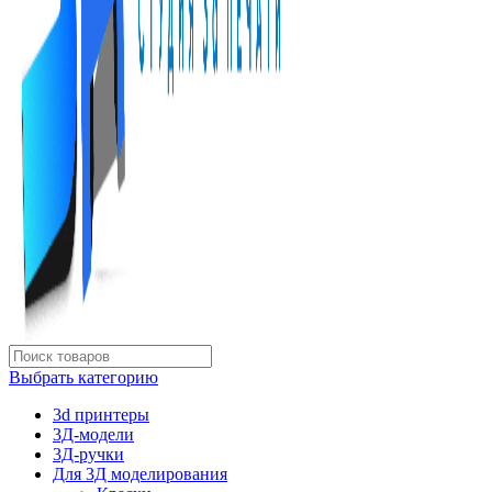
Выбрать категорию
3d принтеры
3Д-модели
3Д-ручки
Для 3Д моделирования