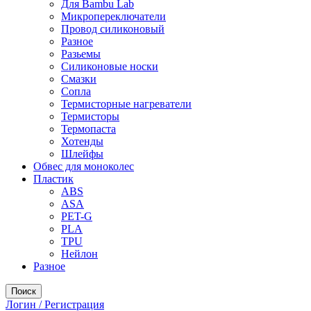
Для Bambu Lab
Микропереключатели
Провод силиконовый
Разное
Разьемы
Силиконовые носки
Смазки
Сопла
Термисторные нагреватели
Термисторы
Термопаста
Хотенды
Шлейфы
Обвес для моноколес
Пластик
ABS
ASA
PET-G
PLA
TPU
Нейлон
Разное
Поиск
Логин / Регистрация