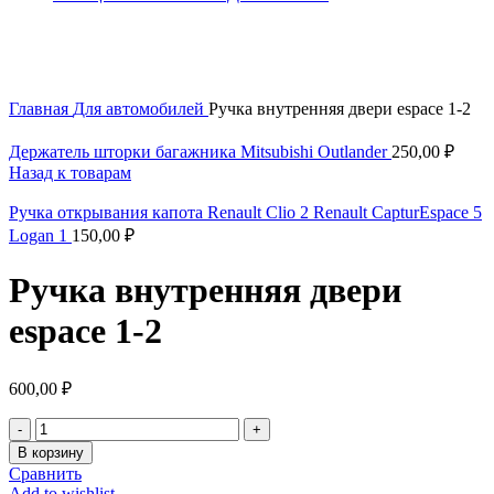
Увеличить
Главная
Для автомобилей
Ручка внутренняя двери espace 1-2
Держатель шторки багажника Mitsubishi Outlander
250,00
₽
Назад к товарам
Ручка открывания капота Renault Clio 2 Renault CapturEspace 5
Logan 1
150,00
₽
Ручка внутренняя двери
espace 1-2
600,00
₽
Количество
товара
В корзину
Ручка
Сравнить
внутренняя
Add to wishlist