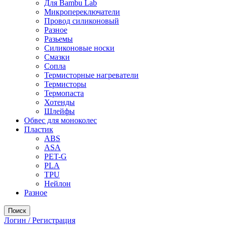
Для Bambu Lab
Микропереключатели
Провод силиконовый
Разное
Разьемы
Силиконовые носки
Смазки
Сопла
Термисторные нагреватели
Термисторы
Термопаста
Хотенды
Шлейфы
Обвес для моноколес
Пластик
ABS
ASA
PET-G
PLA
TPU
Нейлон
Разное
Поиск
Логин / Регистрация