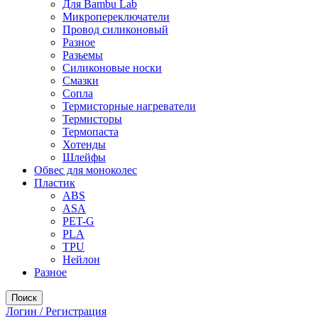
Для Bambu Lab
Микропереключатели
Провод силиконовый
Разное
Разьемы
Силиконовые носки
Смазки
Сопла
Термисторные нагреватели
Термисторы
Термопаста
Хотенды
Шлейфы
Обвес для моноколес
Пластик
ABS
ASA
PET-G
PLA
TPU
Нейлон
Разное
Поиск
Логин / Регистрация