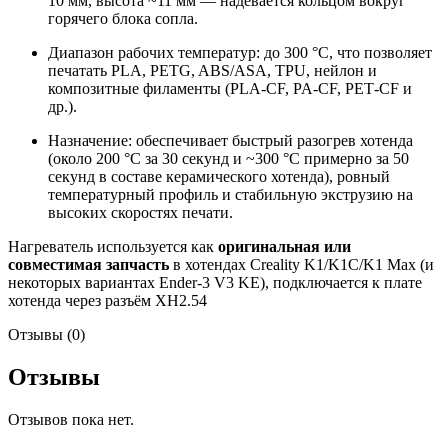
10 мм, высота ~11 мм — надевается кольцом вокруг
горячего блока сопла.
Диапазон рабочих температур: до 300 °C, что позволяет
печатать PLA, PETG, ABS/ASA, TPU, нейлон и
композитные филаменты (PLA‑CF, PA‑CF, PET‑CF и
др.).
Назначение: обеспечивает быстрый разогрев хотенда
(около 200 °C за 30 секунд и ~300 °C примерно за 50
секунд в составе керамического хотенда), ровный
температурный профиль и стабильную экструзию на
высоких скоростях печати.
Нагреватель используется как
оригинальная или
совместимая запчасть
в хотендах Creality K1/K1C/K1 Max (и
некоторых вариантах Ender‑3 V3 KE), подключается к плате
хотенда через разъём XH2.54
Отзывы (0)
Отзывы
Отзывов пока нет.