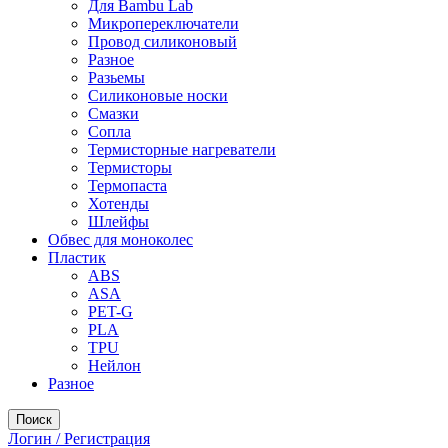
Для Bambu Lab
Микропереключатели
Провод силиконовый
Разное
Разьемы
Силиконовые носки
Смазки
Сопла
Термисторные нагреватели
Термисторы
Термопаста
Хотенды
Шлейфы
Обвес для моноколес
Пластик
ABS
ASA
PET-G
PLA
TPU
Нейлон
Разное
Поиск
Логин / Регистрация