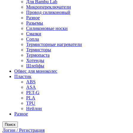
Для Bambu Lab
Микропереключатели
Провод силиконовый
Разное
Разьемы
Силиконовые носки
Смазки
Сопла
Термисторные нагреватели
Термисторы
Термопаста
Хотенды
Шлейфы
Обвес для моноколес
Пластик
ABS
ASA
PET-G
PLA
TPU
Нейлон
Разное
Поиск
Логин / Регистрация