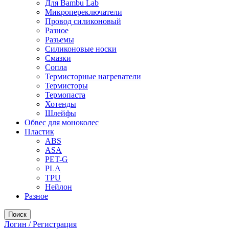
Для Bambu Lab
Микропереключатели
Провод силиконовый
Разное
Разьемы
Силиконовые носки
Смазки
Сопла
Термисторные нагреватели
Термисторы
Термопаста
Хотенды
Шлейфы
Обвес для моноколес
Пластик
ABS
ASA
PET-G
PLA
TPU
Нейлон
Разное
Поиск
Логин / Регистрация