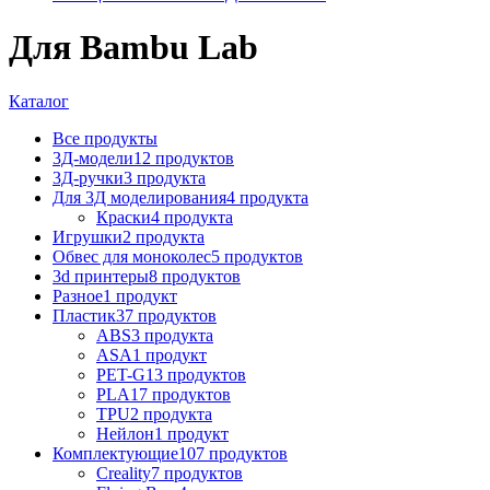
Для Bambu Lab
Каталог
Все
продукты
3Д-модели
12 продуктов
3Д-ручки
3 продукта
Для 3Д моделирования
4 продукта
Краски
4 продукта
Игрушки
2 продукта
Обвес для моноколес
5 продуктов
3d принтеры
8 продуктов
Разное
1 продукт
Пластик
37 продуктов
ABS
3 продукта
ASA
1 продукт
PET-G
13 продуктов
PLA
17 продуктов
TPU
2 продукта
Нейлон
1 продукт
Комплектующие
107 продуктов
Creality
7 продуктов