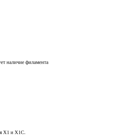
рует наличие филамента
ля X1 и X1C.