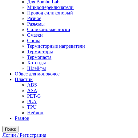
Для Bambu Lab
Микропереключатели
Провод силиконовый
Разное
Разьемы
Силиконовые носки
Смазки
Сопла
Термисторные нагреватели
Термисторы
Термопаста
Хотенды
Шлейфы
Обвес для моноколес
Пластик
ABS
ASA
PET-G
PLA
TPU
Нейлон
Разное
Поиск
Логин / Регистрация