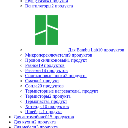
Flying Bear
4 продукта
Вентиляторы
2 продукта
Для Bambu Lab
10 продуктов
Микропереключатели
9 продуктов
Провод силиконовый
1 продукт
Разное
19 продуктов
Разьемы
14 продуктов
Силиконовые носки
2 продукта
Смазки
1 продукт
Сопла
20 продуктов
Термисторные нагреватели
1 продукт
Термисторы
2 продукта
Термопаста
1 продукт
Хотенды
10 продуктов
Шлейфы
1 продукт
Для автомобилей
15 продуктов
Для кухни
2 продукта
Для мебели
3 продукта