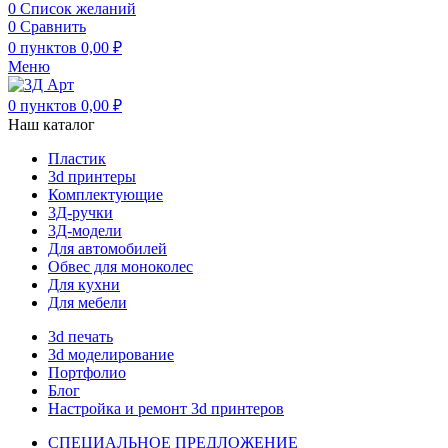
0
Список желаний
0
Сравнить
0
пунктов
0,00
₽
Меню
0
пунктов
0,00
₽
Наш каталог
Пластик
3d принтеры
Комплектующие
3Д-ручки
3Д-модели
Для автомобилей
Обвес для моноколес
Для кухни
Для мебели
3d печать
3d моделирование
Портфолио
Блог
Настройка и ремонт 3d принтеров
СПЕЦИАЛЬНОЕ ПРЕДЛОЖЕНИЕ