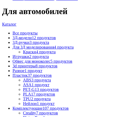
Для автомобилей
Каталог
Все
продукты
3Д-модели
12 продуктов
3Д-ручки
3 продукта
Для 3Д моделирования
4 продукта
Краски
4 продукта
Игрушки
2 продукта
Обвес для моноколес
5 продуктов
3d принтеры
8 продуктов
Разное
1 продукт
Пластик
37 продуктов
ABS
3 продукта
ASA
1 продукт
PET-G
13 продуктов
PLA
17 продуктов
TPU
2 продукта
Нейлон
1 продукт
Комплектующие
107 продуктов
Creality
7 продуктов