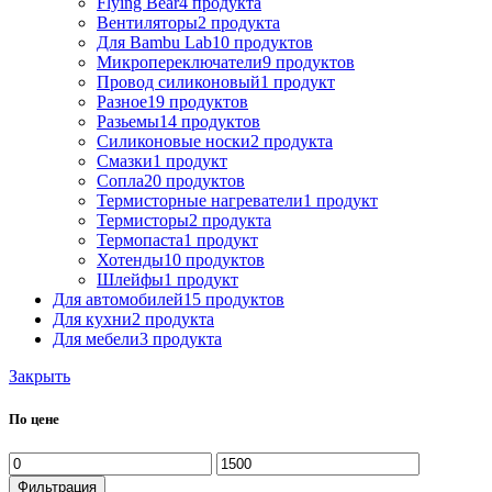
Flying Bear
4 продукта
Вентиляторы
2 продукта
Для Bambu Lab
10 продуктов
Микропереключатели
9 продуктов
Провод силиконовый
1 продукт
Разное
19 продуктов
Разьемы
14 продуктов
Силиконовые носки
2 продукта
Смазки
1 продукт
Сопла
20 продуктов
Термисторные нагреватели
1 продукт
Термисторы
2 продукта
Термопаста
1 продукт
Хотенды
10 продуктов
Шлейфы
1 продукт
Для автомобилей
15 продуктов
Для кухни
2 продукта
Для мебели
3 продукта
Закрыть
По цене
Минимальная
Максимальная
цена
цена
Фильтрация