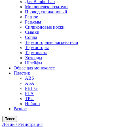
Для Bambu Lab
Микропереключатели
Провод силиконовый
Разное
Разьемы
Силиконовые носки
Смазки
Сопла
Термисторные нагреватели
Термисторы
Термопаста
Хотенды
Шлейфы
Обвес для моноколес
Пластик
ABS
ASA
PET-G
PLA
TPU
Нейлон
Разное
Поиск
Логин / Регистрация